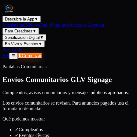
Descubre la App
▼
Ecosistema
E-News
Para Negocios
Socios de Agencia
Para Creadores
▼
Señalización Digital
▼
En Vivo y Eventos
▼
Acerca de
EN
⬇
Comenzar
☰
Pantallas Comunitarias
Envíos Comunitarios GLV Signage
Cumpleaños, avisos comunitarios y mensajes públicos aprobados.
Los envíos comunitarios se revisan. Para anuncios pagados usa el
formulario de intake.
Qué podemos mostrar
✓
Cumpleaños
✓
Eventos cívicos