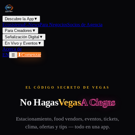
Descubre la App
▼
Ecosistema
E-News
Para Negocios
Socios de Agencia
Para Creadores
▼
Señalización Digital
▼
En Vivo y Eventos
▼
Acerca de
EN
⬇
Comenzar
☰
EL CÓDIGO SECRETO DE VEGAS
No Hagas
Vegas
A Ciegas
Estacionamiento, food vendors, eventos, tickets,
clima, ofertas y tips — todo en una app.