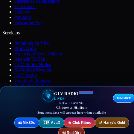
Tarjetas de Cumpleanos
Ecosistema
E-News
Anunciar
Descargar App
Servicios
Streaming en Vivo
Producción
Agencia de Social Media
Agencia TikTok
GLV Public Nodes
X-Nodes (Privados)
GLV Radio
Estudio de Podcast
Publicidad Política
GLV RADIO
© 2026 Go Live Vegas. Todos los derechos reservados.
MINIMIZE
LIVE
NOW PLAYING
Política de Privacidad
Términos de Uso
DMCA
Contacto
Choose a Station
Song metadata will appear here when available
📼
Mix80s
🇮🇷
AvaX
🔥
Club Ritmo
🎷
Harry's Gold
🤠
Red Dirt