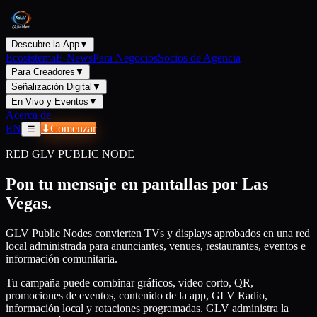
Descubre la App
▼
Ecosistema
E-News
Para Negocios
Socios de Agencia
Para Creadores
▼
Señalización Digital
▼
En Vivo y Eventos
▼
Acerca de
EN
⬇
Comenzar
☰
RED GLV PUBLIC NODE
Pon tu mensaje en pantallas por Las
Vegas.
GLV Public Nodes convierten TVs y displays aprobados en una red
local administrada para anunciantes, venues, restaurantes, eventos e
información comunitaria.
Tu campaña puede combinar gráficos, video corto, QR,
promociones de eventos, contenido de la app, GLV Radio,
información local y rotaciones programadas. GLV administra la