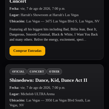
Concert
Fecha
:
vie, 7 de ago de 2026, 7:00 p.m.
Lugar
:
Harrah's Showroom at Harrah's Las Vegas
Ubicación
:
Las Vegas
— 3475 Las Vegas Blvd S, Las Vegas, NV
Featuring all his biggest hits including Bad, Billie Jean, Beat It,
Dangerous, Smooth Criminal, Black & White, I Want You Back
and many others. Relive the energy, excitement, spect...
Comprar Entradas
OFICIAL
CONCERT
OTHER
Shinedown: Dance, Kid, Dance Act II
Fecha
:
vie, 7 de ago de 2026, 7:00 p.m.
Lugar
:
Michelob ULTRA Arena
Ubicación
:
Las Vegas
— 3950 Las Vegas Blvd South, Las
Vegas, NV