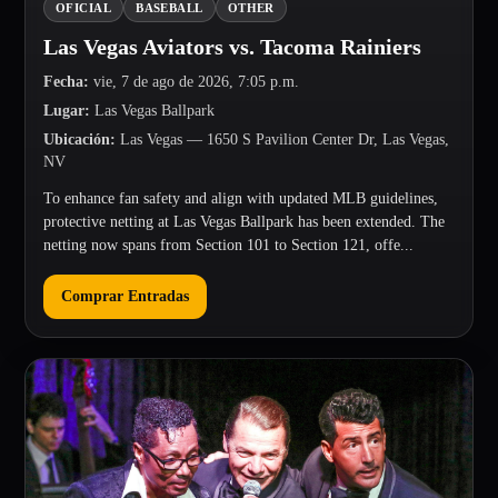
OFICIAL
BASEBALL
OTHER
Las Vegas Aviators vs. Tacoma Rainiers
Fecha
:
vie, 7 de ago de 2026, 7:05 p.m.
Lugar
:
Las Vegas Ballpark
Ubicación
:
Las Vegas
— 1650 S Pavilion Center Dr, Las Vegas,
NV
To enhance fan safety and align with updated MLB guidelines,
protective netting at Las Vegas Ballpark has been extended. The
netting now spans from Section 101 to Section 121, offe...
Comprar Entradas