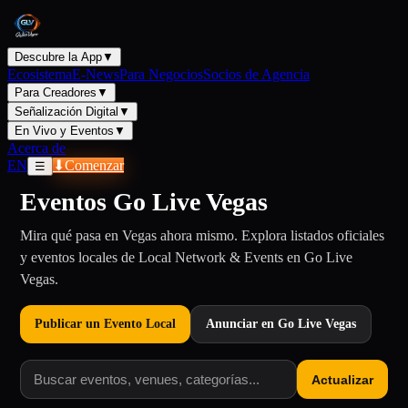
Descubre la App
▼
Ecosistema
E-News
Para Negocios
Socios de Agencia
Para Creadores
▼
Señalización Digital
▼
En Vivo y Eventos
▼
Acerca de
EN
⬇
Comenzar
☰
Eventos Go Live Vegas
Mira qué pasa en Vegas ahora mismo. Explora listados oficiales
y eventos locales de Local Network & Events en Go Live
Vegas.
Publicar un Evento Local
Anunciar en Go Live Vegas
Actualizar