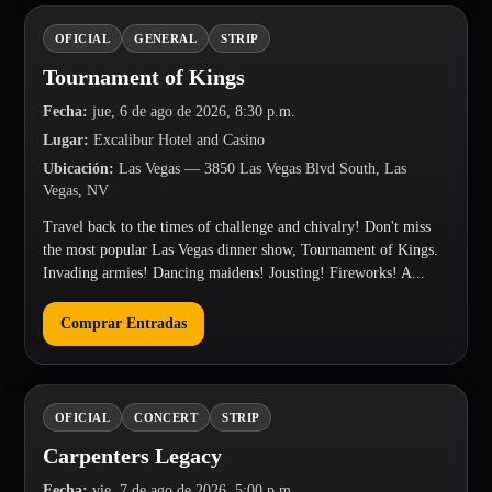
OFICIAL
GENERAL
STRIP
Tournament of Kings
Fecha
:
jue, 6 de ago de 2026, 8:30 p.m.
Lugar
:
Excalibur Hotel and Casino
Ubicación
:
Las Vegas
— 3850 Las Vegas Blvd South, Las
Vegas, NV
Travel back to the times of challenge and chivalry! Don't miss
the most popular Las Vegas dinner show, Tournament of Kings.
Invading armies! Dancing maidens! Jousting! Fireworks! A...
Comprar Entradas
OFICIAL
CONCERT
STRIP
Carpenters Legacy
Fecha
:
vie, 7 de ago de 2026, 5:00 p.m.