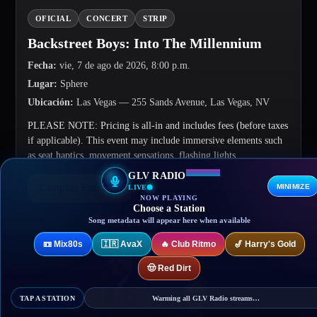
OFICIAL
CONCERT
STRIP
Backstreet Boys: Into The Millennium
Fecha
:
vie, 7 de ago de 2026, 8:00 p.m.
Lugar
:
Sphere
Ubicación
:
Las Vegas
— 255 Sands Avenue, Las Vegas, NV
PLEASE NOTE: Pricing is all-in and includes fees (before taxes
if applicable). This event may include immersive elements such
as seat haptics, movement sensations, flashing lights,...
GLV RADIO
MINIMIZE
Comprar Entradas
LIVE
NOW PLAYING
Choose a Station
Song metadata will appear here when available
📼
Mix80s
🇮🇷
AvaX
🔥
Club Ritmo
🎷
Harry's Gold
🤠
Red Dirt
TAP A STATION
Warming all GLV Radio streams…