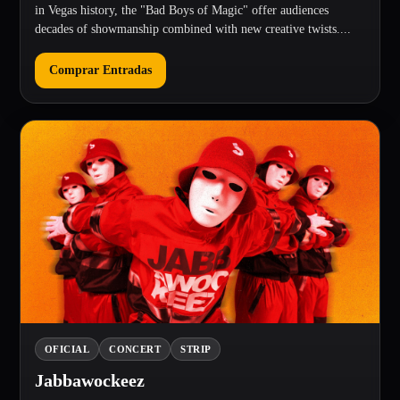
in Vegas history, the "Bad Boys of Magic" offer audiences
decades of showmanship combined with new creative twists....
Comprar Entradas
OFICIAL
CONCERT
STRIP
Jabbawockeez