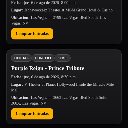
Fecha
:
jue, 6 de ago de 2026, 8:00 p.m.
Lugar
:
Jabbawockeez Theater at MGM Grand Hotel & Casino
Ubicación
:
Las Vegas
— 3799 Las Vegas Blvd South, Las
Vegas, NV
Comprar Entradas
OFICIAL
CONCERT
STRIP
Purple Reign - Prince Tribute
Fecha
:
jue, 6 de ago de 2026, 8:30 p.m.
Lugar
:
V Theater at Planet Hollywood Inside the Miracle Mile
Mall
Ubicación
:
Las Vegas
— 3663 Las Vegas Blvd South Suite
360A, Las Vegas, NV
Comprar Entradas