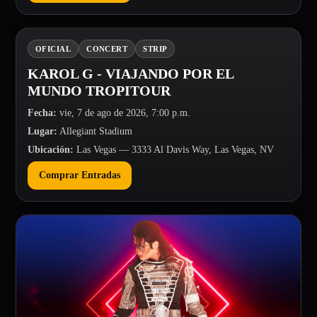
OFICIAL
CONCERT
STRIP
KAROL G - VIAJANDO POR EL
MUNDO TROPITOUR
Fecha
:
vie, 7 de ago de 2026, 7:00 p.m.
Lugar
:
Allegiant Stadium
Ubicación
:
Las Vegas
— 3333 Al Davis Way, Las Vegas, NV
Comprar Entradas