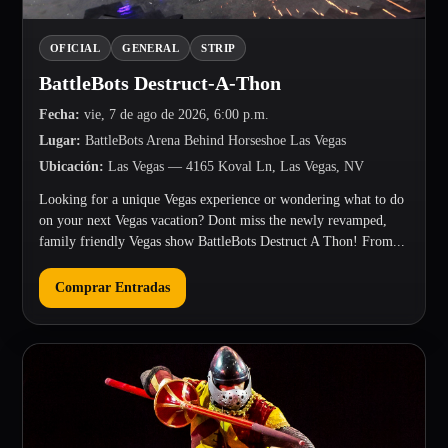
OFICIAL
GENERAL
STRIP
BattleBots Destruct-A-Thon
Fecha
:
vie, 7 de ago de 2026, 6:00 p.m.
Lugar
:
BattleBots Arena Behind Horseshoe Las Vegas
Ubicación
:
Las Vegas
— 4165 Koval Ln, Las Vegas, NV
Looking for a unique Vegas experience or wondering what to do
on your next Vegas vacation? Dont miss the newly revamped,
family friendly Vegas show BattleBots Destruct A Thon! From...
Comprar Entradas