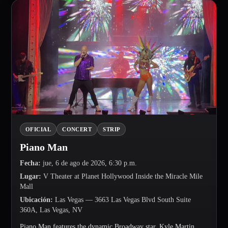
OFICIAL
CONCERT
STRIP
Piano Man
Fecha
:
jue, 6 de ago de 2026, 6:30 p.m.
Lugar
:
V Theater at Planet Hollywood Inside the Miracle Mile
Mall
Ubicación
:
Las Vegas
— 3663 Las Vegas Blvd South Suite
360A, Las Vegas, NV
Piano Man features the dynamic Broadway star, Kyle Martin,