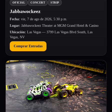
OFICIAL
CONCERT
STRIP
Jabbawockeez
Fecha
:
vie, 7 de ago de 2026, 5:30 p.m.
Lugar
:
Jabbawockeez Theater at MGM Grand Hotel & Casino
Ubicación
:
Las Vegas
— 3799 Las Vegas Blvd South, Las
Vegas, NV
Comprar Entradas