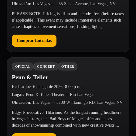
Ubicación
:
Las Vegas
— 255 Sands Avenue, Las Vegas, NV
PLEASE NOTE: Pricing is all-in and includes fees (before taxes
if applicable). This event may include immersive elements such
as seat haptics, movement sensations, flashing lights,...
Comprar Entradas
OFICIAL
CONCERT
OTHER
Penn & Teller
Fecha
:
jue, 6 de ago de 2026, 8:00 p.m.
Lugar
:
Penn & Teller Theater at Rio Las Vegas
Ubicación
:
Las Vegas
— 3700 W Flamingo RD, Las Vegas, NV
Edgy. Provocative. Hilarious. As the longest running headliners
in Vegas history, the "Bad Boys of Magic" offer audiences
decades of showmanship combined with new creative twists....