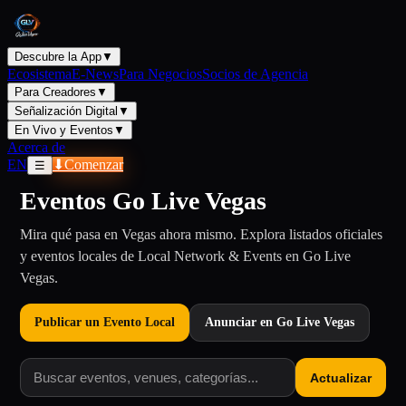
Descubre la App
▼
Ecosistema
E-News
Para Negocios
Socios de Agencia
Para Creadores
▼
Señalización Digital
▼
En Vivo y Eventos
▼
Acerca de
EN
⬇
Comenzar
☰
Eventos Go Live Vegas
Mira qué pasa en Vegas ahora mismo. Explora listados oficiales
y eventos locales de Local Network & Events en Go Live
Vegas.
Publicar un Evento Local
Anunciar en Go Live Vegas
Actualizar