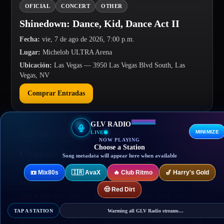
OFICIAL
CONCERT
OTHER
Shinedown: Dance, Kid, Dance Act II
Fecha
:
vie, 7 de ago de 2026, 7:00 p.m.
Lugar
:
Michelob ULTRA Arena
Ubicación
:
Las Vegas
— 3950 Las Vegas Blvd South, Las
Vegas, NV
Comprar Entradas
GLV RADIO
MINIMIZE
LIVE
OFICIAL
GENERAL
STRIP
NOW PLAYING
Choose a Station
Ultimate 4D Experience
Song metadata will appear here when available
Fecha
:
vie, 7 de ago de 2026, 7:00 p.m.
📼
Mix80s
🇮🇷
AvaX
🔥
Club Ritmo
🎷
Harry's Gold
Lugar
:
Excalibur Hotel and Casino
🤠
Red Dirt
Ubicación
:
Las Vegas
— 3850 Las Vegas Blvd South, Las
Vegas, NV
TAP A STATION
Warming all GLV Radio streams…
Become a part of the story as high definition 3-D projection and